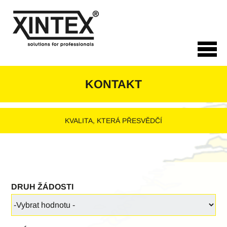
Přejít
k
hlavnímu
obsahu
KONTAKT
KVALITA, KTERÁ PŘESVĚDČÍ
DRUH ŽÁDOSTI