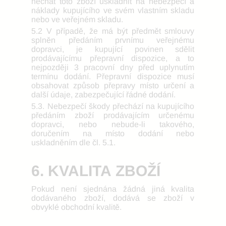
nechat toto zboží uskladnit na nebezpečí a
náklady kupujícího ve svém vlastním skladu
nebo ve veřejném skladu.
5.2 V případě, že má být předmět smlouvy
splněn předáním prvnímu veřejnému
dopravci, je kupující povinen sdělit
prodávajícímu přepravní dispozice, a to
nejpozději 3 pracovní dny před uplynutím
termínu dodání. Přepravní dispozice musí
obsahovat způsob přepravy místo určení a
další údaje, zabezpečující řádné dodání.
5.3. Nebezpečí škody přechází na kupujícího
předáním zboží prodávajícím určenému
dopravci, nebo nebude-li takového,
doručením na místo dodání nebo
uskladněním dle čl. 5.1.
6. KVALITA ZBOŽÍ
Pokud není sjednána žádná jiná kvalita
dodávaného zboží, dodává se zboží v
obvyklé obchodní kvalitě.