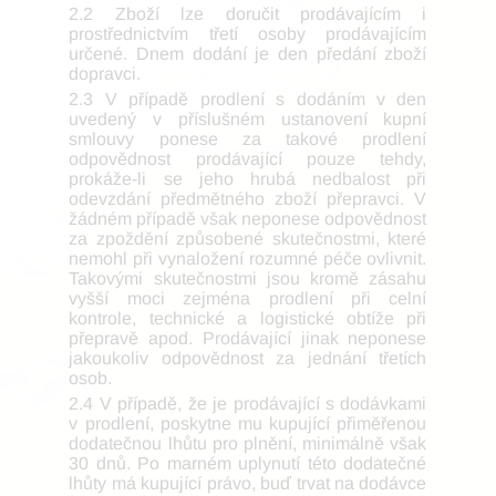
2.2 Zboží lze doručit prodávajícím i
prostřednictvím třetí osoby prodávajícím
určené. Dnem dodání je den předání zboží
dopravci.
2.3 V případě prodlení s dodáním v den
uvedený v příslušném ustanovení kupní
smlouvy ponese za takové prodlení
odpovědnost prodávající pouze tehdy,
prokáže-li se jeho hrubá nedbalost při
odevzdání předmětného zboží přepravci. V
žádném případě však neponese odpovědnost
za zpoždění způsobené skutečnostmi, které
nemohl při vynaložení rozumné péče ovlivnit.
Takovými skutečnostmi jsou kromě zásahu
vyšší moci zejména prodlení při celní
kontrole, technické a logistické obtíže při
přepravě apod. Prodávající jinak neponese
jakoukoliv odpovědnost za jednání třetích
osob.
2.4 V případě, že je prodávající s dodávkami
v prodlení, poskytne mu kupující přiměřenou
dodatečnou lhůtu pro plnění, minimálně však
30 dnů. Po marném uplynutí této dodatečné
lhůty má kupující právo, buď trvat na dodávce