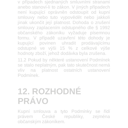
v případech sjednaných smluvními stranami
anebo stanoví-li to zákon. V jiných případech
není kupující oprávněn odstoupit od kupní
smlouvy nebo tuto vypovědět nebo jakkoli
jinak ukončit její platnost. Dohoda o zrušení
smlouvy zaplacením odstupného dle § 1992
občanského zákoníku vyžaduje písemnou
formu. V případě uzavření této dohody je
kupující povinen uhradit prodávajícímu
odstupné ve výši 15 % z celkové výše
hodnoty zboží, jehož dodávka byla zrušena.
11.2 Pokud by některé ustanovení Podmínek
se stalo neplatným, pak tato skutečnost nemá
vliv na platnost ostatních ustanovení
Podmínek.
12. ROZHODNÉ
PRÁVO
Kupní smlouva a tyto Podmínky se řídí
právem České republiky, zejména
občanským zákoníkem.