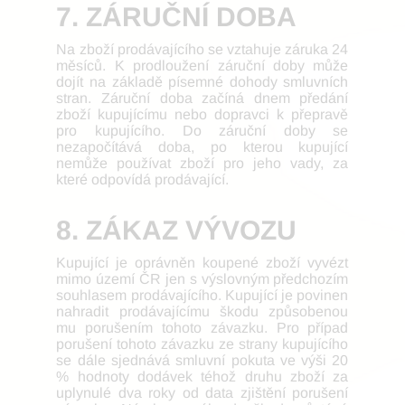
7. ZÁRUČNÍ DOBA
Na zboží prodávajícího se vztahuje záruka 24
měsíců. K prodloužení záruční doby může
dojít na základě písemné dohody smluvních
stran. Záruční doba začíná dnem předání
zboží kupujícímu nebo dopravci k přepravě
pro kupujícího. Do záruční doby se
nezapočítává doba, po kterou kupující
nemůže používat zboží pro jeho vady, za
které odpovídá prodávající.
8. ZÁKAZ VÝVOZU
Kupující je oprávněn koupené zboží vyvézt
mimo území ČR jen s výslovným předchozím
souhlasem prodávajícího. Kupující je povinen
nahradit prodávajícímu škodu způsobenou
mu porušením tohoto závazku. Pro případ
porušení tohoto závazku ze strany kupujícího
se dále sjednává smluvní pokuta ve výši 20
% hodnoty dodávek téhož druhu zboží za
uplynulé dva roky od data zjištění porušení