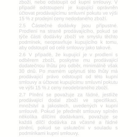
zboží, nebo odstoupit od kupní smlouvy. V
případě odstoupení je kupující oprávněn
účtovat prodávajícímu smluvní pokutu ve výši
15 % z prodejní ceny nedodaného zboží.
2.5 Částečné dodávky jsou přípustné.
Prodlení na straně prodávajícího, pokud se
týče části dodávky zboží ve smyslu těchto
podmínek, neopravňuje kupujícího k tomu,
aby odstoupil od celé smlouvy jako takové.
2.6 V případě, že kupující je v prodlení s
odběrem zboží, poskytne mu prodávající
dodatečnou lhůtu pro odběr, minimálně však
30 dnů. Po marném uplynutí této lhůty má
prodávající právo odstoupit od této kupní
smlouvy a účtovat kupujícímu smluvní pokutu
ve výši 15 % z ceny neodebraného zboží.
2.7 Plnění se považuje za řádné, jestliže
prodávající dodal zboží ve specifikaci,
množství a jakostech, uvedených v kupní
smlouvě. Pokud je předmět smlouvy splněn
několika dílčími dodávkami, považuje se
každá dílčí dodávka za včasné a řádné
plnění, pokud se uskuteční v souladu s
podmínkami kupní smlouvy.