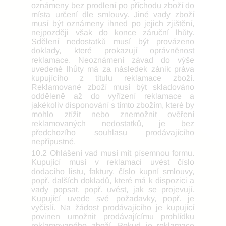
oznámeny bez prodlení po příchodu zboží do
místa určení dle smlouvy. Jiné vady zboží
musí být oznámeny ihned po jejich zjištění,
nejpozději však do konce záruční lhůty.
Sdělení nedostatků musí být provázeno
doklady, které prokazují oprávněnost
reklamace. Neoznámení závad do výše
uvedené lhůty má za následek zánik práva
kupujícího z titulu reklamace zboží.
Reklamované zboží musí být skladováno
odděleně až do vyřízení reklamace a
jakékoliv disponování s tímto zbožím, které by
mohlo ztížit nebo znemožnit ověření
reklamovaných nedostatků, je bez
předchozího souhlasu prodávajícího
nepřípustné.
10.2 Ohlášení vad musí mít písemnou formu.
Kupující musí v reklamaci uvést číslo
dodacího listu, faktury, číslo kupní smlouvy,
popř. dalších dokladů, které má k dispozici a
vady popsat, popř. uvést, jak se projevují.
Kupující uvede své požadavky, popř. je
vyčíslí. Na žádost prodávajícího je kupující
povinen umožnit prodávajícímu prohlídku
reklamovaného zboží. Pokud je reklamace