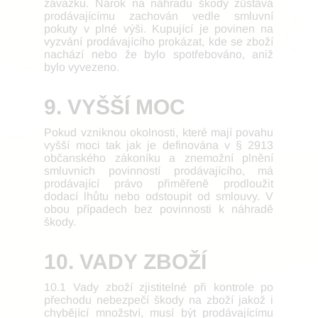
závazku. Nárok na náhradu škody zůstává
prodávajícímu zachován vedle smluvní
pokuty v plné výši. Kupující je povinen na
vyzvání prodávajícího prokázat, kde se zboží
nachází nebo že bylo spotřebováno, aniž
bylo vyvezeno.
9. VYŠŠÍ MOC
Pokud vzniknou okolnosti, které mají povahu
vyšší moci tak jak je definována v § 2913
občanského zákoníku a znemožní plnění
smluvních povinností prodávajícího, má
prodávající právo přiměřeně prodloužit
dodací lhůtu nebo odstoupit od smlouvy. V
obou případech bez povinnosti k náhradě
škody.
10. VADY ZBOŽÍ
10.1 Vady zboží zjistitelné při kontrole po
přechodu nebezpečí škody na zboží jakož i
chybějící množství, musí být prodávajícímu