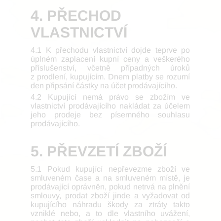
4. PŘECHOD
VLASTNICTVÍ
4.1 K přechodu vlastnictví dojde teprve po
úplném zaplacení kupní ceny a veškerého
příslušenství, včetně případných úroků
z prodlení, kupujícím. Dnem platby se rozumí
den připsání částky na účet prodávajícího.
4.2 Kupující nemá právo se zbožím ve
vlastnictví prodávajícího nakládat za účelem
jeho prodeje bez písemného souhlasu
prodávajícího.
5. PŘEVZETÍ ZBOŽÍ
5.1 Pokud kupující nepřevezme zboží ve
smluveném čase a na smluveném místě, je
prodávající oprávněn, pokud netrvá na plnění
smlouvy, prodat zboží jinde a vyžadovat od
kupujícího náhradu škody za ztráty takto
vzniklé nebo, a to dle vlastního uvážení,