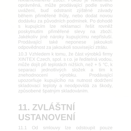
oprávněná, může prodávající podle svého
uvážení, buď odstranit zjištěné závady
během přiměřené lhůty, nebo dodat novou
dodávku za původních podmínek. Po dohodě
s kupujícím lze reklamaci řešit rovněž
poskytnutím přiměřené slevy na zboží.
Jakékoliv jiné nároky kupujícímu nepřísluší.
Prodávající také neponese jakoukoli
odpovědnost za jakoukoli související ztrátu.
10.3 Vzhledem k tomu, že část výrobků firmy
XINTEX Czech, spol. s r.o. je ředitelná vodou,
může dojít při teplotách nižších, než + 5 °C, k
separaci jednotlivých složek a tím k
znehodnocení výrobku. Prodávající
upozorňuje kupujícího na nutnost dodržení
skladovací teploty a neodpovídá za škody,
způsobené špatným skladováním.
11. ZVLÁŠTNÍ
USTANOVENÍ
11.1 Od smlouvy lze odstoupit pouze