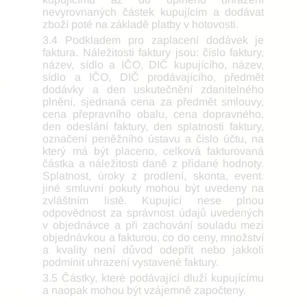
nevyrovnaných částek kupujícím a dodávat
zboží poté na základě platby v hotovosti.
3.4 Podkladem pro zaplacení dodávek je
faktura. Náležitosti faktury jsou: číslo faktury,
název, sídlo a IČO, DIČ kupujícího, název,
sídlo a IČO, DIČ prodávajícího, předmět
dodávky a den uskutečnění zdanitelného
plnění, sjednaná cena za předmět smlouvy,
cena přepravního obalu, cena dopravného,
den odeslání faktury, den splatnosti faktury,
označení peněžního ústavu a číslo účtu, na
který má být placeno, celková fakturovaná
částka a náležitosti daně z přidané hodnoty.
Splatnost, úroky z prodlení, skonta, event.
jiné smluvní pokuty mohou být uvedeny na
zvláštním listě. Kupující nese plnou
odpovědnost za správnost údajů uvedených
v objednávce a při zachování souladu mezi
objednávkou a fakturou, co do ceny, množství
a kvality není důvod odepřít nebo jakkoli
podmínit uhrazení vystavené faktury.
3.5 Částky, které podávající dluží kupujícímu
a naopak mohou být vzájemně započteny.