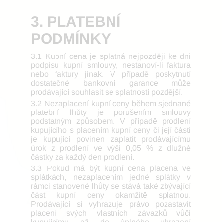
3. PLATEBNÍ
PODMÍNKY
3.1 Kupní cena je splatná nejpozději ke dni
podpisu kupní smlouvy, nestanoví-li faktura
nebo faktury jinak. V případě poskytnutí
dostatečné bankovní garance může
prodávající souhlasit se splatností pozdější.
3.2 Nezaplacení kupní ceny během sjednané
platební lhůty je porušením smlouvy
podstatným způsobem. V případě prodlení
kupujícího s placením kupní ceny či její části
je kupující povinen zaplatit prodávajícímu
úrok z prodlení ve výši 0,05 % z dlužné
částky za každý den prodlení.
3.3 Pokud má být kupní cena placena ve
splátkách, nezaplacením jedné splátky v
rámci stanovené lhůty se stává také zbývající
část kupní ceny okamžitě splatnou.
Prodávající si vyhrazuje právo pozastavit
placení svých vlastních závazků vůči
kupujícímu až do úplného uhrazení