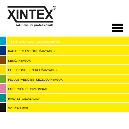
Ugrás
a
tartalomra
TISZTÍTÓANYAGOK, ZSÍRTALANÍTÓK
RAGASZTÓ ÉS TÖMÍTŐANYAGOK
KENŐANYAGOK
ELEKTROMOS SZERELŐANYAGOK
FELÜLETVÉDŐ ÉS -KEZELŐ ANYAGOK
EGÉSZSÉG ÉS BIZTONSÁG
RAGASZTÓSZALAGOK
SZERSZÁMOK